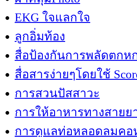
EKG ใจแลกใจ
ลูกอิ่มท้อง
สื่อป้องกันการพลัดตกห
สื่อสารง่ายๆโดยใช้ Scor
การสวนปัสสาวะ
การให้อาหารทางสายย
การดูแลท่อหลอดลมคอห