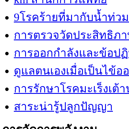
9โรคร้ายที่มากับน้ำท่วม
การตรวจวัดประสิทธิภ
การออกกำลังและข้อปฏิบั
ดูแลตนเองเมื่อเป็นไข้ออ
การรักษาโรคมะเร็งเต้
สาระน่ารู้ปลูกปัญญา