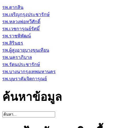
รพ.ตากสิน
รพ.เจริญกรุงประชารักษ์
รพ.หลวงพ่อทวีศักดิ์
รพ.เวชการุณย์รัศมิ์
รพ.ราชพิพัฒน์
รพ.สิรินธร
รพ.ผู้สูงอายุบางขุนเทียน
รพ.นคราภิบาล
รพ.รัตนประชารักษ์
รพ.บางนากรุงเทพมหานคร
รพ.บุษราคัมจิตการุณย์
ค้นหาข้อมูล