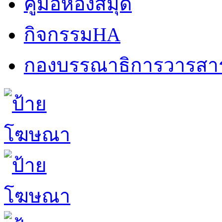
คู่มือห้องสมุด
กิจกรรมHA
กองบรรณาธิการวารสา