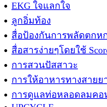
EKG ใจแลกใจ
ลูกอิ่มท้อง
สื่อป้องกันการพลัดตกห
สื่อสารง่ายๆโดยใช้ Scor
การสวนปัสสาวะ
การให้อาหารทางสายย
การดูแลท่อหลอดลมคอห