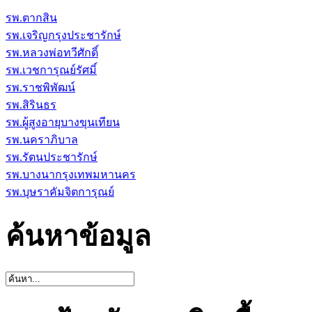
รพ.ตากสิน
รพ.เจริญกรุงประชารักษ์
รพ.หลวงพ่อทวีศักดิ์
รพ.เวชการุณย์รัศมิ์
รพ.ราชพิพัฒน์
รพ.สิรินธร
รพ.ผู้สูงอายุบางขุนเทียน
รพ.นคราภิบาล
รพ.รัตนประชารักษ์
รพ.บางนากรุงเทพมหานคร
รพ.บุษราคัมจิตการุณย์
ค้นหาข้อมูล