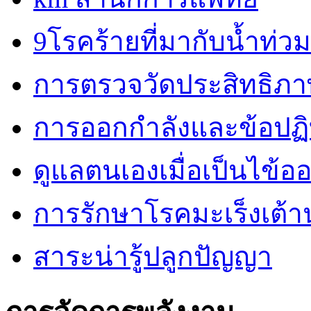
9โรคร้ายที่มากับน้ำท่วม
การตรวจวัดประสิทธิภ
การออกกำลังและข้อปฏิบั
ดูแลตนเองเมื่อเป็นไข้ออ
การรักษาโรคมะเร็งเต้
สาระน่ารู้ปลูกปัญญา