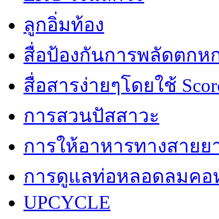
ลูกอิ่มท้อง
สื่อป้องกันการพลัดตกห
สื่อสารง่ายๆโดยใช้ Scor
การสวนปัสสาวะ
การให้อาหารทางสายย
การดูแลท่อหลอดลมคอห
UPCYCLE