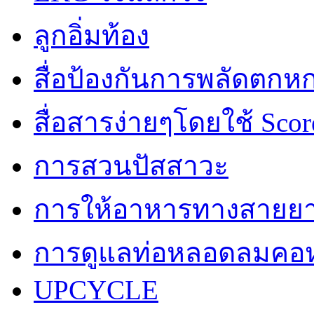
ลูกอิ่มท้อง
สื่อป้องกันการพลัดตกห
สื่อสารง่ายๆโดยใช้ Scor
การสวนปัสสาวะ
การให้อาหารทางสายย
การดูแลท่อหลอดลมคอห
UPCYCLE