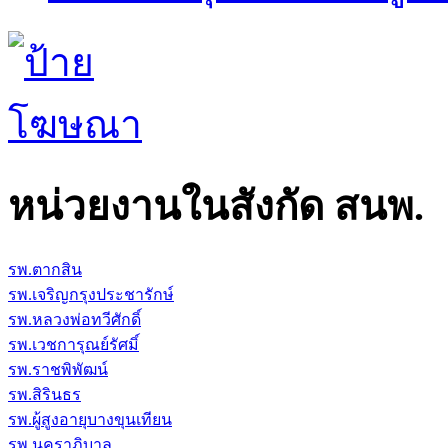
หน่วยงานในสังกัด สนพ.
รพ.ตากสิน
รพ.เจริญกรุงประชารักษ์
รพ.หลวงพ่อทวีศักดิ์
รพ.เวชการุณย์รัศมิ์
รพ.ราชพิพัฒน์
รพ.สิรินธร
รพ.ผู้สูงอายุบางขุนเทียน
รพ.นคราภิบาล