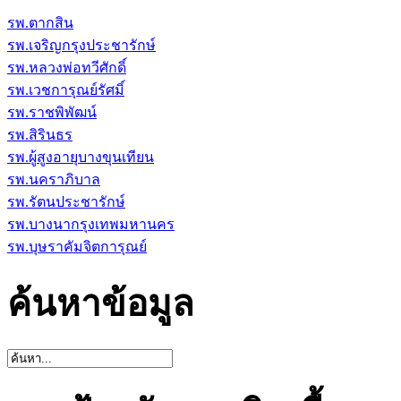
รพ.ตากสิน
รพ.เจริญกรุงประชารักษ์
รพ.หลวงพ่อทวีศักดิ์
รพ.เวชการุณย์รัศมิ์
รพ.ราชพิพัฒน์
รพ.สิรินธร
รพ.ผู้สูงอายุบางขุนเทียน
รพ.นคราภิบาล
รพ.รัตนประชารักษ์
รพ.บางนากรุงเทพมหานคร
รพ.บุษราคัมจิตการุณย์
ค้นหาข้อมูล