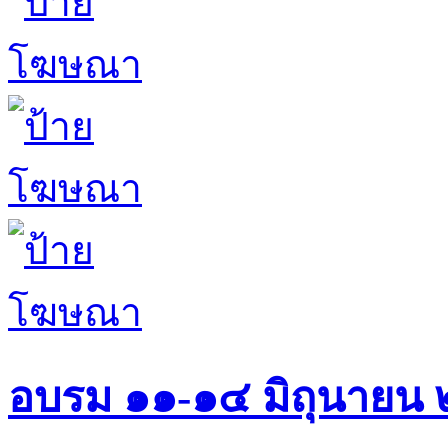
อบรม ๑๑-๑๔ มิถุนายน