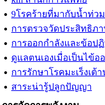
9โรคร้ายที่มากับน้ำท่วม
การตรวจวัดประสิทธิภ
การออกกำลังและข้อปฏิบั
ดูแลตนเองเมื่อเป็นไข้ออ
การรักษาโรคมะเร็งเต้
สาระน่ารู้ปลูกปัญญา