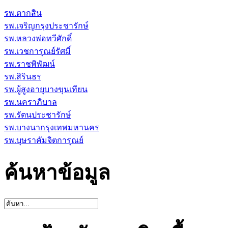
รพ.ตากสิน
รพ.เจริญกรุงประชารักษ์
รพ.หลวงพ่อทวีศักดิ์
รพ.เวชการุณย์รัศมิ์
รพ.ราชพิพัฒน์
รพ.สิรินธร
รพ.ผู้สูงอายุบางขุนเทียน
รพ.นคราภิบาล
รพ.รัตนประชารักษ์
รพ.บางนากรุงเทพมหานคร
รพ.บุษราคัมจิตการุณย์
ค้นหาข้อมูล