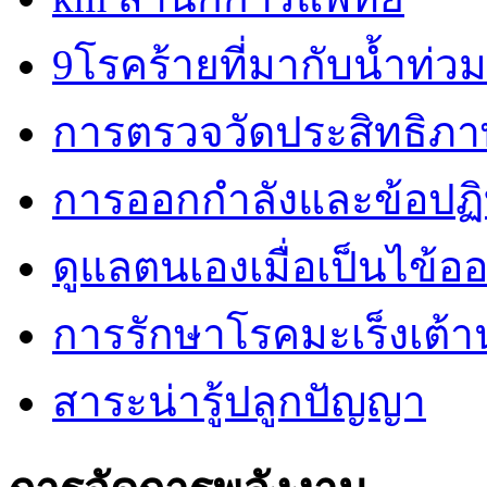
9โรคร้ายที่มากับน้ำท่วม
การตรวจวัดประสิทธิภ
การออกกำลังและข้อปฏิบั
ดูแลตนเองเมื่อเป็นไข้ออ
การรักษาโรคมะเร็งเต้
สาระน่ารู้ปลูกปัญญา